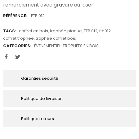
remerciement avec gravure au laser
RÉFÉRENCE:
FTB 012
TAGS:
coffret en bois
,
trophée plaque
,
FTB 012
,
ftb012
,
coffret trophée
,
trophée coffret bois
CATEGORIES:
ÉVÉNEMENTIEL
,
TROPHÉES EN BOIS
Garanties sécurité
Politique de livraison
Politique retours