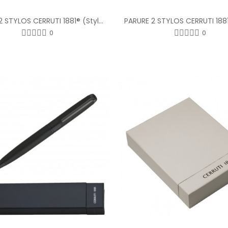
PARURE 2 STYLOS CERRUTI 1881® (Stylo Bille et Stylo Plume)
0
0