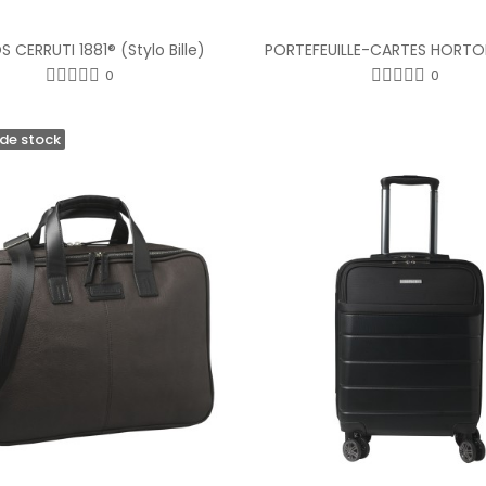
 CERRUTI 1881® (Stylo Bille)
0
0
de stock